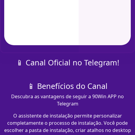
📱 Canal Oficial no Telegram!
📱 Benefícios do Canal
Descubra as vantagens de seguir a 90Win APP no
Telegram
O assistente de instalação permite personalizar
completamente o processo de instalação. Você pode
escolher a pasta de instalação, criar atalhos no desktop