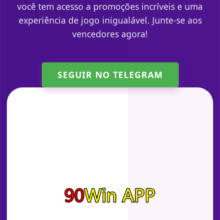
você tem acesso a promoções incríveis e uma
experiência de jogo inigualável. Junte-se aos
vencedores agora!
SEGUIR NO TELEGRAM