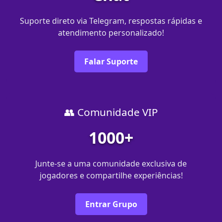
Suporte direto via Telegram, respostas rápidas e
atendimento personalizado!
Falar Suporte
👥 Comunidade VIP
1000+
Junte-se a uma comunidade exclusiva de
jogadores e compartilhe experiências!
Entrar Grupo