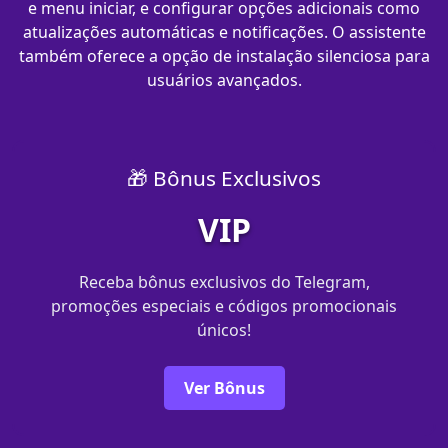
e menu iniciar, e configurar opções adicionais como
atualizações automáticas e notificações. O assistente
também oferece a opção de instalação silenciosa para
usuários avançados.
🎁 Bônus Exclusivos
VIP
Receba bônus exclusivos do Telegram,
promoções especiais e códigos promocionais
únicos!
Ver Bônus