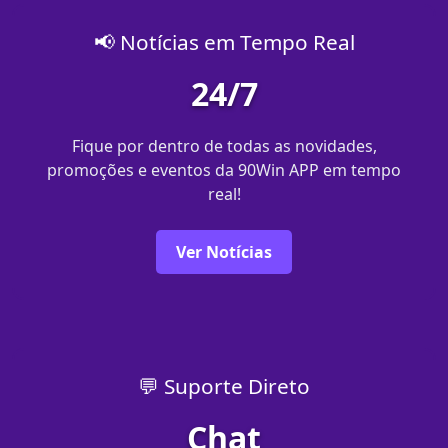
📢 Notícias em Tempo Real
24/7
Fique por dentro de todas as novidades,
promoções e eventos da 90Win APP em tempo
real!
Ver Notícias
💬 Suporte Direto
Chat