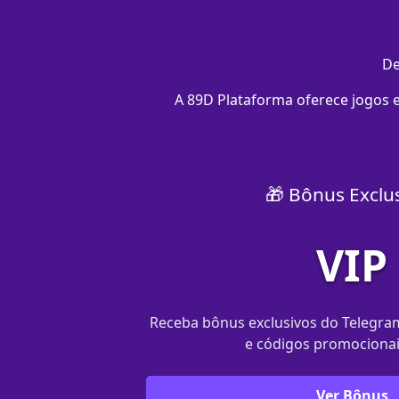
De
A 89D Plataforma oferece jogos
🎁 Bônus Exclu
VIP
Receba bônus exclusivos do Telegra
e códigos promocionai
Ver Bônus