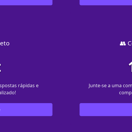
reto
👥 
t
espostas rápidas e
Junte-se a uma com
lizado!
compa
e