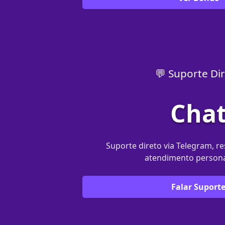
💬 Suporte Di
Cha
Suporte direto via Telegram, r
atendimento persona
Falar Suport