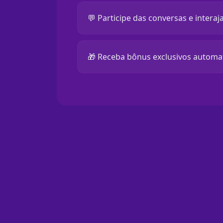
💬 Participe das conversas e interaj
🎁 Receba bônus exclusivos autom