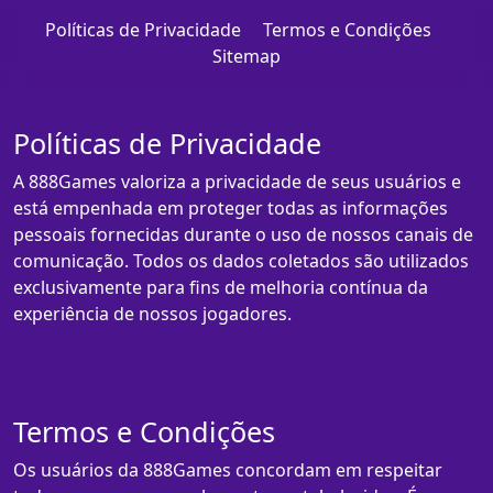
Políticas de Privacidade
Termos e Condições
Sitemap
Políticas de Privacidade
A 888Games valoriza a privacidade de seus usuários e
está empenhada em proteger todas as informações
pessoais fornecidas durante o uso de nossos canais de
comunicação. Todos os dados coletados são utilizados
exclusivamente para fins de melhoria contínua da
experiência de nossos jogadores.
Termos e Condições
Os usuários da 888Games concordam em respeitar