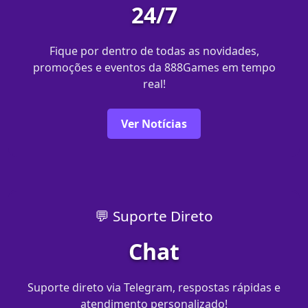
24/7
Fique por dentro de todas as novidades,
promoções e eventos da 888Games em tempo
real!
Ver Notícias
💬 Suporte Direto
Chat
Suporte direto via Telegram, respostas rápidas e
atendimento personalizado!