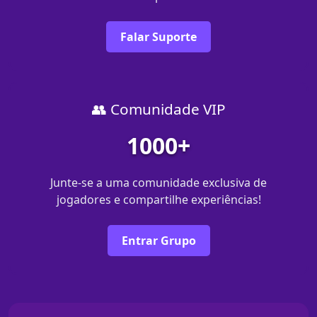
Falar Suporte
👥 Comunidade VIP
1000+
Junte-se a uma comunidade exclusiva de
jogadores e compartilhe experiências!
Entrar Grupo