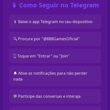
📱 Como Seguir no Telegram
📱 Baixe o app Telegram no seu dispositivo
🔍 Procure por "@888GamesOficial"
👆 Toque em "Entrar" ou "Join"
🔔 Ative as notificações para não perder
nada
💬 Participe das conversas e interaja