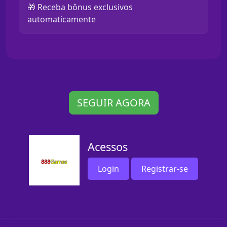
🎁 Receba bônus exclusivos
automaticamente
SEGUIR AGORA
Acessos
Login
Registrar-se