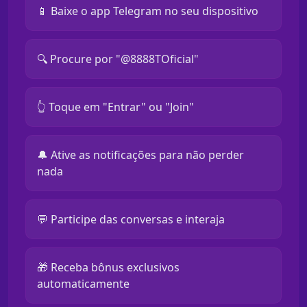
📱 Baixe o app Telegram no seu dispositivo
🔍 Procure por "@8888TOficial"
👆 Toque em "Entrar" ou "Join"
🔔 Ative as notificações para não perder
nada
💬 Participe das conversas e interaja
🎁 Receba bônus exclusivos
automaticamente