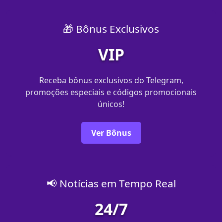
🎁 Bônus Exclusivos
VIP
Receba bônus exclusivos do Telegram,
promoções especiais e códigos promocionais
únicos!
Ver Bônus
📢 Notícias em Tempo Real
24/7