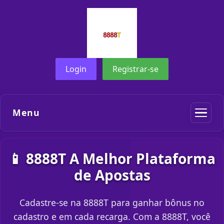
Login
Registrar-se
Menu
📱 8888T A Melhor Plataforma
de Apostas
Cadastre-se na 8888T para ganhar bônus no
cadastro e em cada recarga. Com a 8888T, você