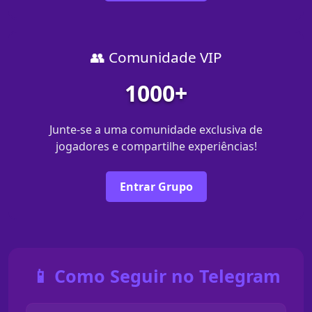
👥 Comunidade VIP
1000+
Junte-se a uma comunidade exclusiva de
jogadores e compartilhe experiências!
Entrar Grupo
📱 Como Seguir no Telegram