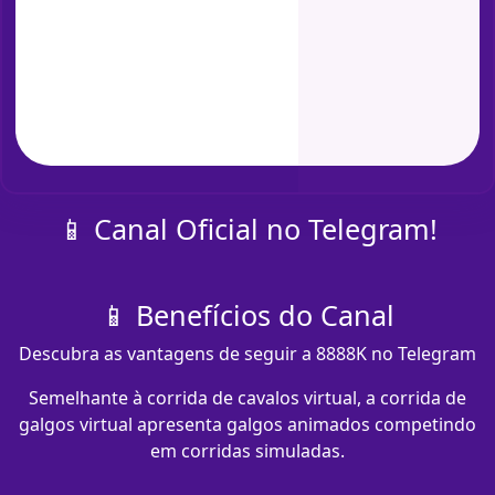
📱 Canal Oficial no Telegram!
📱 Benefícios do Canal
Descubra as vantagens de seguir a 8888K no Telegram
Semelhante à corrida de cavalos virtual, a corrida de
galgos virtual apresenta galgos animados competindo
em corridas simuladas.