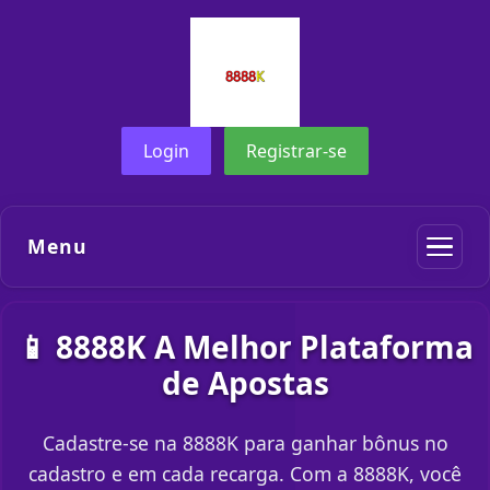
Login
Registrar-se
Menu
📱 8888K A Melhor Plataforma
de Apostas
Cadastre-se na 8888K para ganhar bônus no
cadastro e em cada recarga. Com a 8888K, você