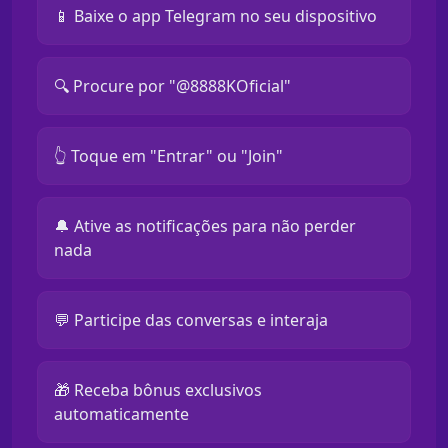
📱 Baixe o app Telegram no seu dispositivo
🔍 Procure por "@8888KOficial"
👆 Toque em "Entrar" ou "Join"
🔔 Ative as notificações para não perder
nada
💬 Participe das conversas e interaja
🎁 Receba bônus exclusivos
automaticamente