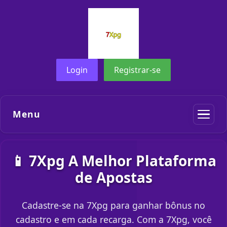
Login
Registrar-se
Menu
📱 7Xpg A Melhor Plataforma
de Apostas
Cadastre-se na 7Xpg para ganhar bônus no
cadastro e em cada recarga. Com a 7Xpg, você