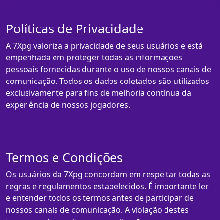
Políticas de Privacidade
A 7Xpg valoriza a privacidade de seus usuários e está
empenhada em proteger todas as informações
pessoais fornecidas durante o uso de nossos canais de
comunicação. Todos os dados coletados são utilizados
exclusivamente para fins de melhoria contínua da
experiência de nossos jogadores.
Termos e Condições
Os usuários da 7Xpg concordam em respeitar todas as
regras e regulamentos estabelecidos. É importante ler
e entender todos os termos antes de participar de
nossos canais de comunicação. A violação destes