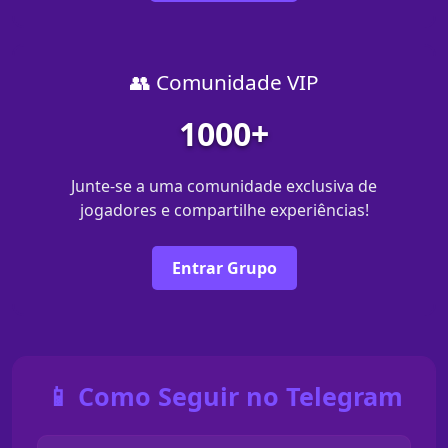
👥 Comunidade VIP
1000+
Junte-se a uma comunidade exclusiva de
jogadores e compartilhe experiências!
Entrar Grupo
📱 Como Seguir no Telegram