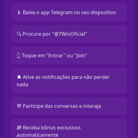
📱 Baixe o app Telegram no seu dispositivo
🔍 Procure por "@7WinOficial"
👆 Toque em "Entrar" ou "Join"
🔔 Ative as notificações para não perder
nada
💬 Participe das conversas e interaja
🎁 Receba bônus exclusivos
automaticamente