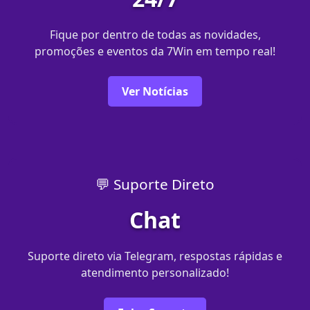
Fique por dentro de todas as novidades,
promoções e eventos da 7Win em tempo real!
Ver Notícias
💬 Suporte Direto
Chat
Suporte direto via Telegram, respostas rápidas e
atendimento personalizado!