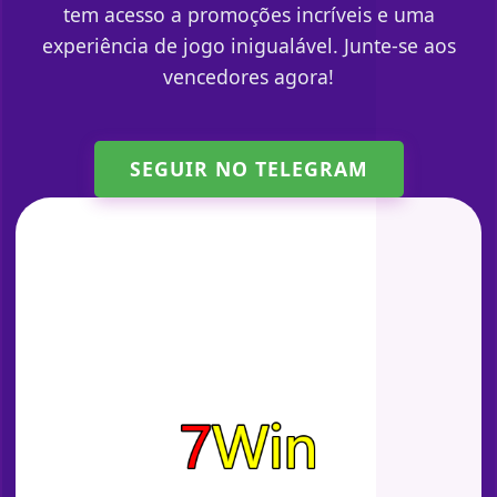
tem acesso a promoções incríveis e uma
experiência de jogo inigualável. Junte-se aos
vencedores agora!
SEGUIR NO TELEGRAM