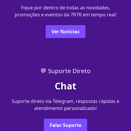
Fique por dentro de todas as novidades,
promoções e eventos da 7R7R em tempo real!
Ver Notícias
💬 Suporte Direto
Chat
Suporte direto via Telegram, respostas rápidas e
atendimento personalizado!
Falar Suporte