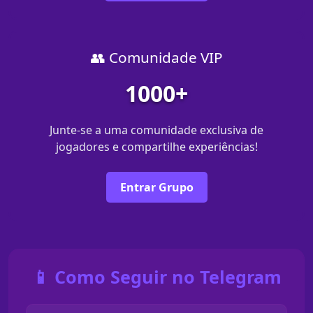
👥 Comunidade VIP
1000+
Junte-se a uma comunidade exclusiva de
jogadores e compartilhe experiências!
Entrar Grupo
📱 Como Seguir no Telegram