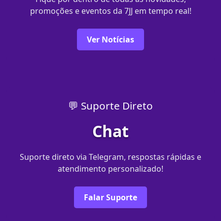
promoções e eventos da 7JJ em tempo real!
Ver Notícias
💬 Suporte Direto
Chat
Suporte direto via Telegram, respostas rápidas e
atendimento personalizado!
Falar Suporte