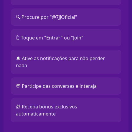
🔍 Procure por "@7JJOficial"
👆 Toque em "Entrar" ou "Join"
🔔 Ative as notificações para não perder
nada
💬 Participe das conversas e interaja
🎁 Receba bônus exclusivos
automaticamente