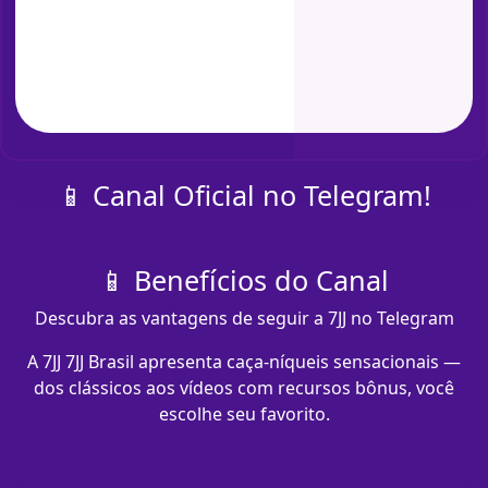
📱 Canal Oficial no Telegram!
📱 Benefícios do Canal
Descubra as vantagens de seguir a 7JJ no Telegram
A 7JJ 7JJ Brasil apresenta caça-níqueis sensacionais —
dos clássicos aos vídeos com recursos bônus, você
escolhe seu favorito.