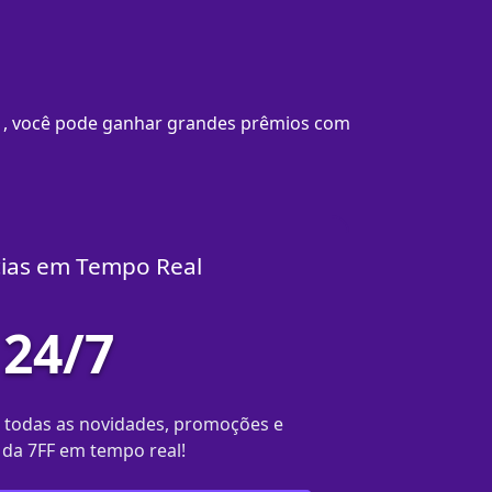
sil , você pode ganhar grandes prêmios com
cias em Tempo Real
24/7
e todas as novidades, promoções e
 da 7FF em tempo real!