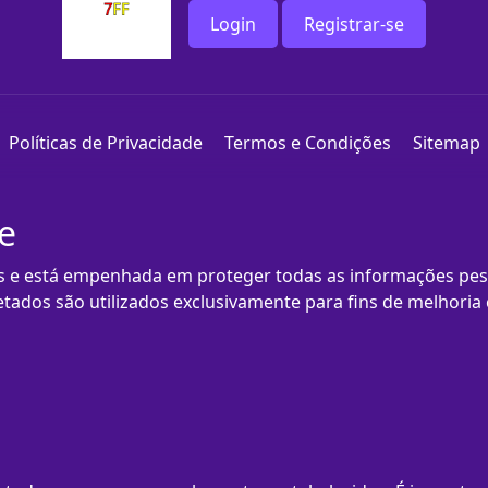
Login
Registrar-se
Políticas de Privacidade
Termos e Condições
Sitemap
de
ios e está empenhada em proteger todas as informações pe
tados são utilizados exclusivamente para fins de melhoria