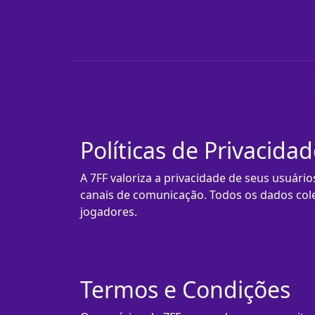
Políticas de Privacida
A 7FF valoriza a privacidade de seus usuár
canais de comunicação. Todos os dados cole
jogadores.
Termos e Condições