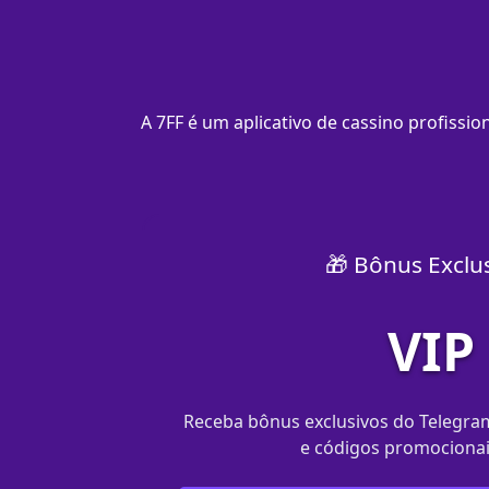
A 7FF é um aplicativo de cassino profissi
🎁 Bônus Exclu
VIP
Receba bônus exclusivos do Telegra
e códigos promocionai