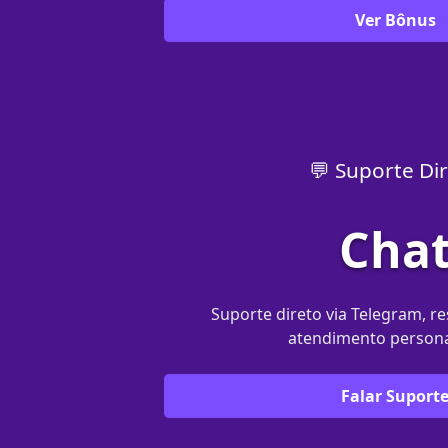
Ver Bônus
💬 Suporte Di
Cha
Suporte direto via Telegram, r
atendimento persona
Falar Suport