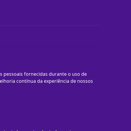
s pessoais fornecidas durante o uso de
elhoria contínua da experiência de nossos