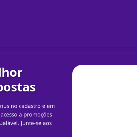
lhor
postas
nus no cadastro e em
 acesso a promoções
ualável. Junte-se aos