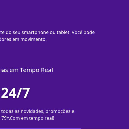
nte do seu smartphone ou tablet. Você pode
gadores em movimento.
cias em Tempo Real
24/7
e todas as novidades, promoções e
 79Y.Com em tempo real!