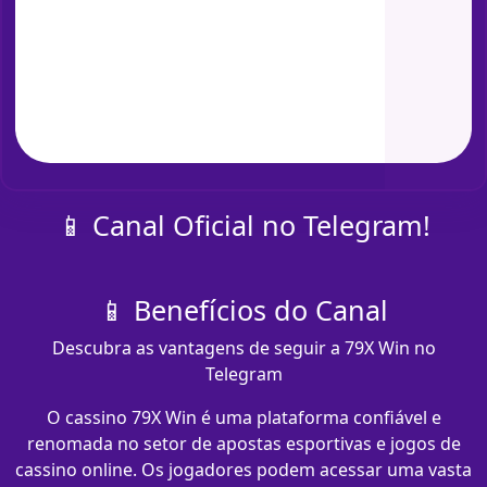
📱 Canal Oficial no Telegram!
📱 Benefícios do Canal
Descubra as vantagens de seguir a 79X Win no
Telegram
O cassino 79X Win é uma plataforma confiável e
renomada no setor de apostas esportivas e jogos de
cassino online. Os jogadores podem acessar uma vasta