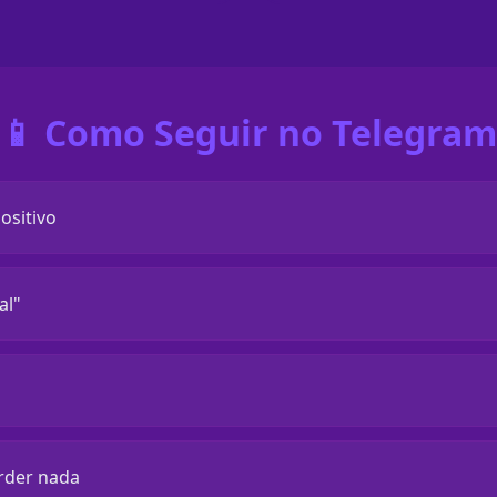
📱 Como Seguir no Telegram
ositivo
al"
erder nada