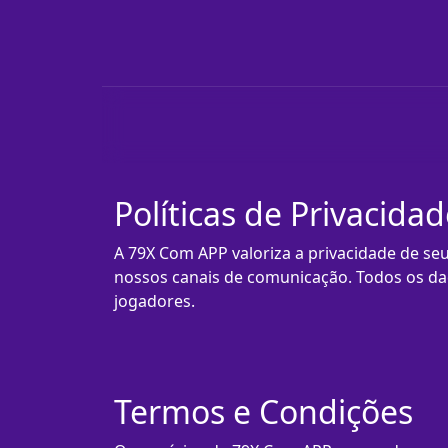
Políticas de Privacida
A 79X Com APP valoriza a privacidade de s
nossos canais de comunicação. Todos os dad
jogadores.
Termos e Condições