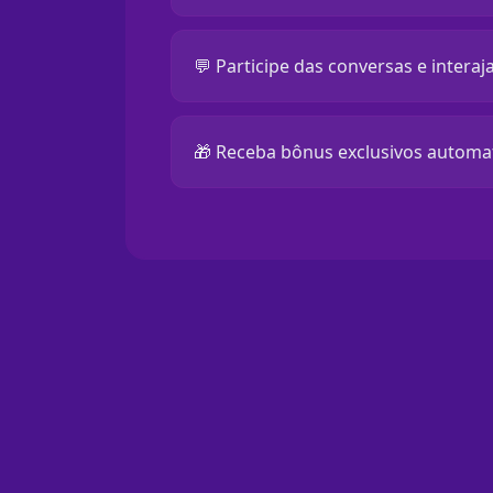
💬 Participe das conversas e interaj
🎁 Receba bônus exclusivos autom