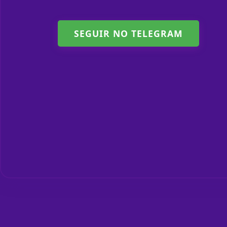
SEGUIR NO TELEGRAM