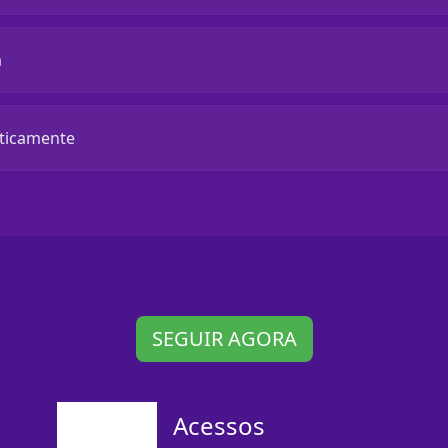
a
aticamente
SEGUIR AGORA
Acessos