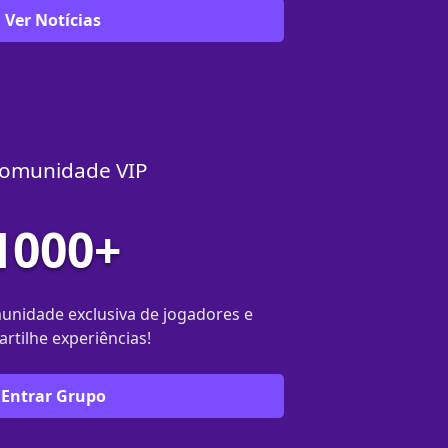
Ver Notícias
Comunidade VIP
1000+
unidade exclusiva de jogadores e
rtilhe experiências!
Entrar Grupo