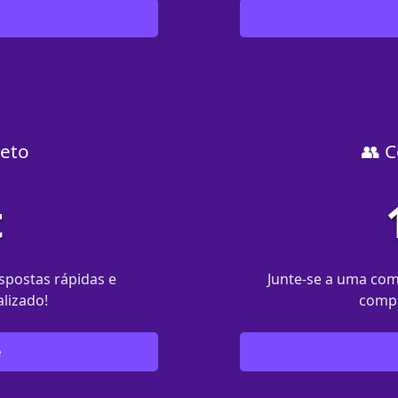
reto
👥 
t
espostas rápidas e
Junte-se a uma com
lizado!
compa
e