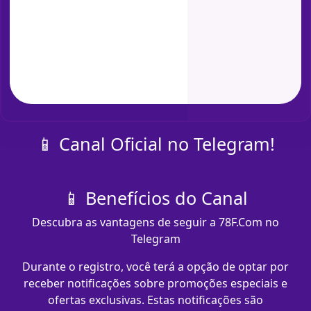
📱 Canal Oficial no Telegram!
📱 Benefícios do Canal
Descubra as vantagens de seguir a 78F.Com no
Telegram
Durante o registro, você terá a opção de optar por
receber notificações sobre promoções especiais e
ofertas exclusivas. Estas notificações são