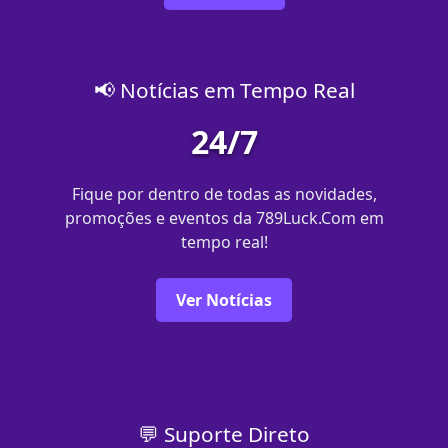
📢 Notícias em Tempo Real
24/7
Fique por dentro de todas as novidades,
promoções e eventos da 789Luck.Com em
tempo real!
Ver Notícias
💬 Suporte Direto