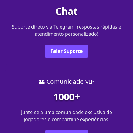
Chat
Suporte direto via Telegram, respostas rápidas e
atendimento personalizado!
Falar Suporte
👥 Comunidade VIP
1000+
Junte-se a uma comunidade exclusiva de
jogadores e compartilhe experiências!