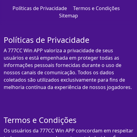
Políticas de Privacidade
Termos e Condições
Sitemap
Políticas de Privacidade
A 777CC Win APP valoriza a privacidade de seus
usuários e está empenhada em proteger todas as
informações pessoais fornecidas durante o uso de
nossos canais de comunicação. Todos os dados
coletados são utilizados exclusivamente para fins de
melhoria contínua da experiência de nossos jogadores.
Termos e Condições
Os usuários da 777CC Win APP concordam em respeitar