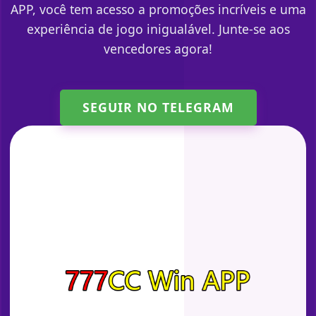
APP, você tem acesso a promoções incríveis e uma
experiência de jogo inigualável. Junte-se aos
vencedores agora!
SEGUIR NO TELEGRAM