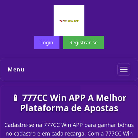
Login
Registrar-se
Menu
📱 777CC Win APP A Melhor
Plataforma de Apostas
Cadastre-se na 777CC Win APP para ganhar bônus
no cadastro e em cada recarga. Com a 777CC Win