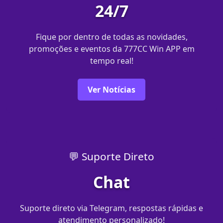
24/7
Fique por dentro de todas as novidades,
promoções e eventos da 777CC Win APP em
tempo real!
Ver Notícias
💬 Suporte Direto
Chat
Suporte direto via Telegram, respostas rápidas e
atendimento personalizado!