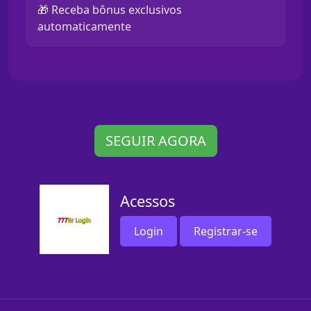
🎁 Receba bônus exclusivos
automaticamente
SEGUIR AGORA
Acessos
Login
Registrar-se