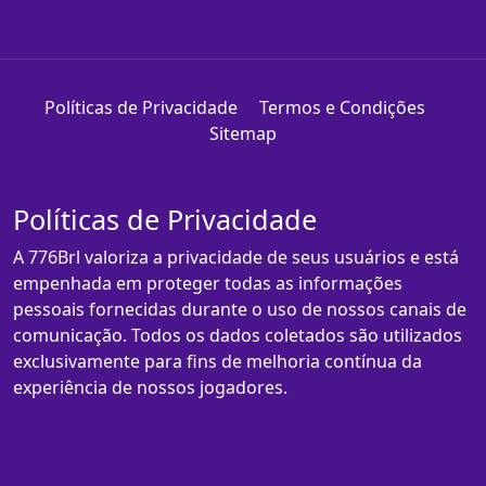
Políticas de Privacidade
Termos e Condições
Sitemap
Políticas de Privacidade
A 776Brl valoriza a privacidade de seus usuários e está
empenhada em proteger todas as informações
pessoais fornecidas durante o uso de nossos canais de
comunicação. Todos os dados coletados são utilizados
exclusivamente para fins de melhoria contínua da
experiência de nossos jogadores.