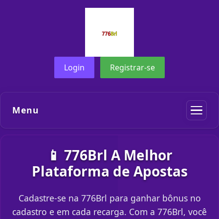
Login
Registrar-se
Menu
📱 776Brl A Melhor
Plataforma de Apostas
Cadastre-se na 776Brl para ganhar bônus no
cadastro e em cada recarga. Com a 776Brl, você