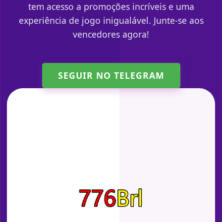
tem acesso a promoções incríveis e uma
experiência de jogo inigualável. Junte-se aos
vencedores agora!
SEGUIR NO TELEGRAM