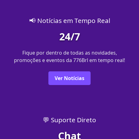
📢 Notícias em Tempo Real
24/7
Fique por dentro de todas as novidades,
promoções e eventos da 776Brl em tempo real!
Ver Notícias
💬 Suporte Direto
Chat