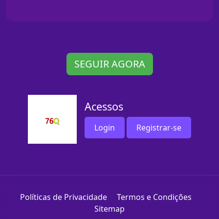
SEGUIR AGORA
Acessos
Login
Registrar-se
Políticas de Privacidade
Termos e Condições
Sitemap