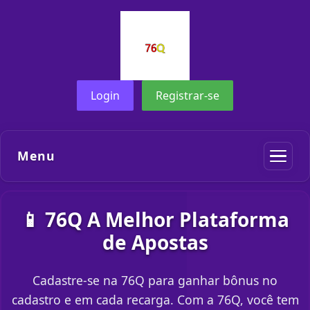
Login
Registrar-se
Menu
📱 76Q A Melhor Plataforma
de Apostas
Cadastre-se na 76Q para ganhar bônus no
cadastro e em cada recarga. Com a 76Q, você tem