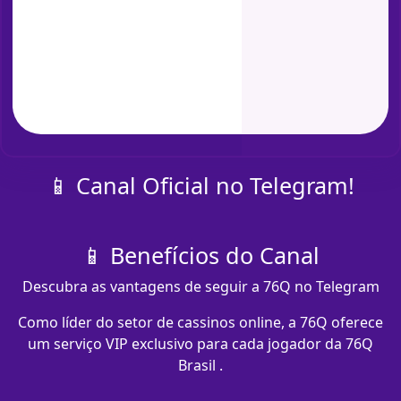
📱 Canal Oficial no Telegram!
📱 Benefícios do Canal
Descubra as vantagens de seguir a 76Q no Telegram
Como líder do setor de cassinos online, a 76Q oferece
um serviço VIP exclusivo para cada jogador da 76Q
Brasil .