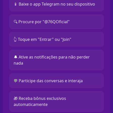
📱 Baixe o app Telegram no seu dispositivo
🔍 Procure por "@76QOficial"
👆 Toque em "Entrar" ou "Join"
🔔 Ative as notificações para não perder
nada
💬 Participe das conversas e interaja
🎁 Receba bônus exclusivos
automaticamente