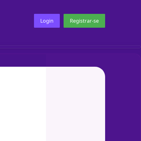
Login
Registrar-se