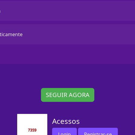
a
aticamente
SEGUIR AGORA
Acessos
Login
Registrar-se