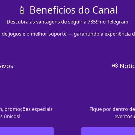
📱 Benefícios do Canal
Descubra as vantagens de seguir a 7359 no Telegram
e jogos e o melhor suporte — garantindo a experiência de 
sivos
📢 Notí
m, promoções especiais
Fique por dentro d
s únicos!
eventos 