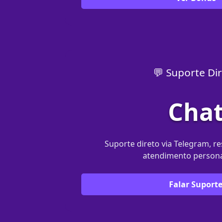
💬 Suporte Di
Cha
Suporte direto via Telegram, r
atendimento persona
Falar Suport