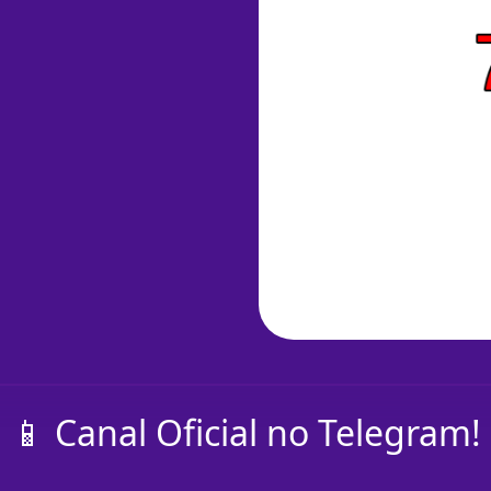
📱 Canal Oficial no Telegram!