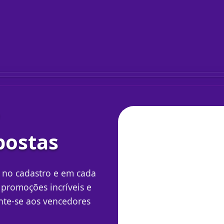
postas
 no cadastro e em cada
 promoções incríveis e
unte-se aos vencedores