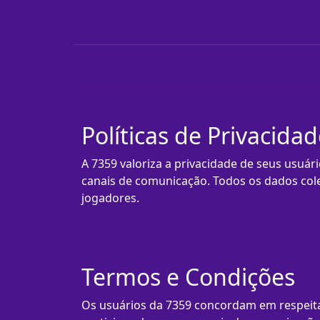
Políticas de Privacida
A 7359 valoriza a privacidade de seus usuá
canais de comunicação. Todos os dados cole
jogadores.
Termos e Condições
Os usuários da 7359 concordam em respeitar