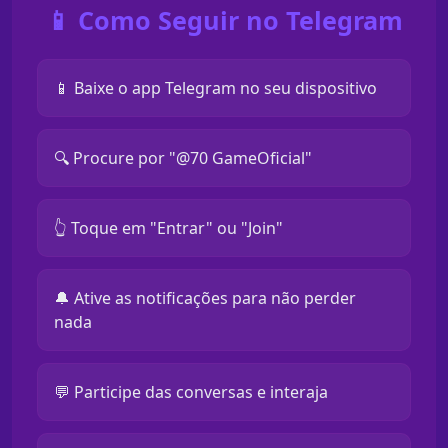
📱 Como Seguir no Telegram
📱 Baixe o app Telegram no seu dispositivo
🔍 Procure por "@70 GameOficial"
👆 Toque em "Entrar" ou "Join"
🔔 Ative as notificações para não perder
nada
💬 Participe das conversas e interaja