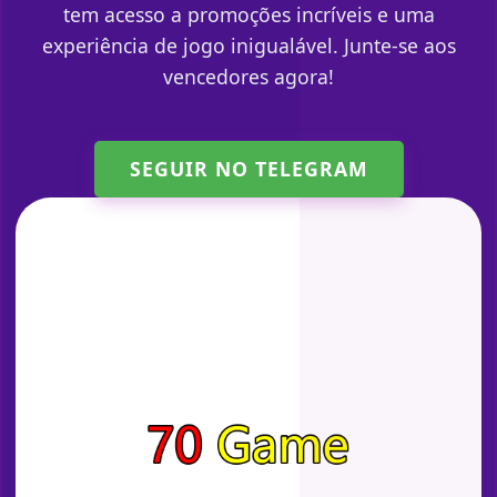
tem acesso a promoções incríveis e uma
experiência de jogo inigualável. Junte-se aos
vencedores agora!
SEGUIR NO TELEGRAM