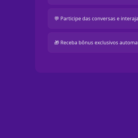
💬 Participe das conversas e interaj
🎁 Receba bônus exclusivos autom