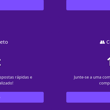
reto
👥 
t
espostas rápidas e
Junte-se a uma com
lizado!
compa
e