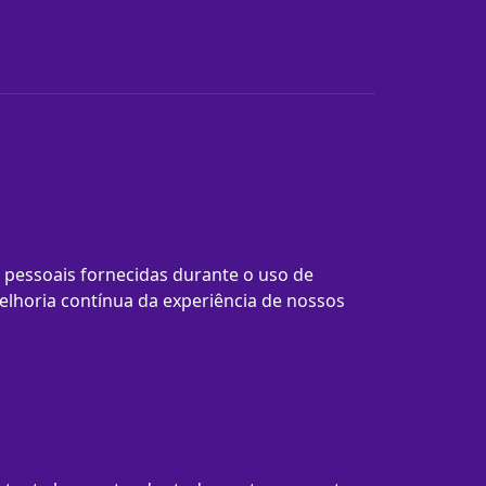
 pessoais fornecidas durante o uso de
elhoria contínua da experiência de nossos