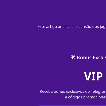
Este artigo analisa a ascensão dos jog
🎁 Bônus Exclu
VIP
Receba bônus exclusivos do Telegra
e códigos promocionai