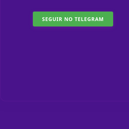
SEGUIR NO TELEGRAM