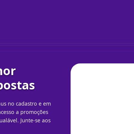
hor
postas
us no cadastro e em
acesso a promoções
ualável. Junte-se aos