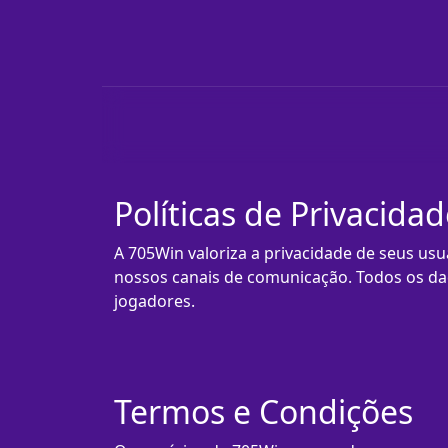
Políticas de Privacida
A 705Win valoriza a privacidade de seus us
nossos canais de comunicação. Todos os dad
jogadores.
Termos e Condições