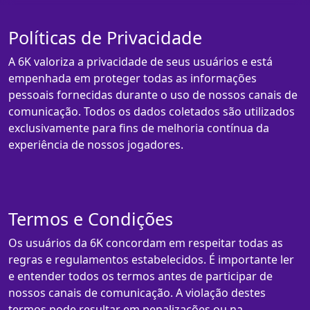
Políticas de Privacidade
A 6K valoriza a privacidade de seus usuários e está
empenhada em proteger todas as informações
pessoais fornecidas durante o uso de nossos canais de
comunicação. Todos os dados coletados são utilizados
exclusivamente para fins de melhoria contínua da
experiência de nossos jogadores.
Termos e Condições
Os usuários da 6K concordam em respeitar todas as
regras e regulamentos estabelecidos. É importante ler
e entender todos os termos antes de participar de
nossos canais de comunicação. A violação destes
termos pode resultar em penalizações ou na