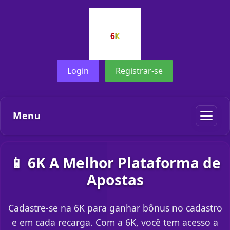
Login
Registrar-se
Menu
📱 6K A Melhor Plataforma de
Apostas
Cadastre-se na 6K para ganhar bônus no cadastro
e em cada recarga. Com a 6K, você tem acesso a