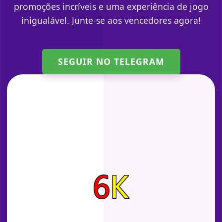
promoções incríveis e uma experiência de jogo
inigualável. Junte-se aos vencedores agora!
SEGUIR NO TELEGRAM