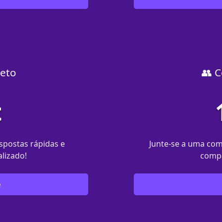
reto
👥 
t
espostas rápidas e
Junte-se a uma com
lizado!
compa
e