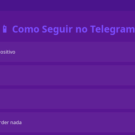
📱 Como Seguir no Telegram
ositivo
erder nada