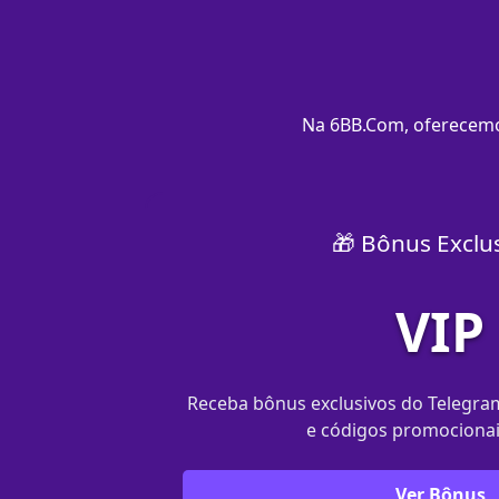
Na 6BB.Com, oferecemos
🎁 Bônus Exclu
VIP
Receba bônus exclusivos do Telegra
e códigos promocionai
Ver Bônus