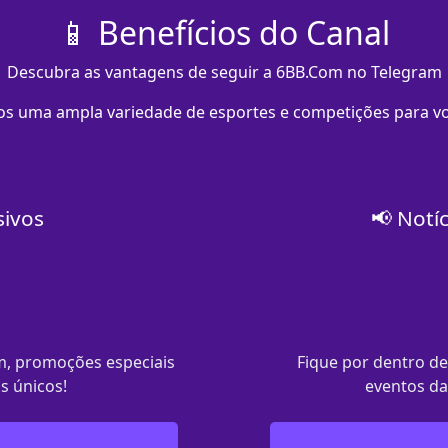
📱 Benefícios do Canal
Descubra as vantagens de seguir a 6BB.Com no Telegram
 uma ampla variedade de esportes e competições para você
sivos
📢 Notí
m, promoções especiais
Fique por dentro d
s únicos!
eventos da