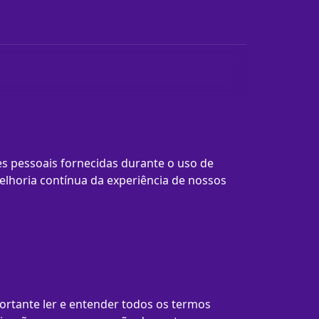
s pessoais fornecidas durante o uso de
elhoria contínua da experiência de nossos
ortante ler e entender todos os termos