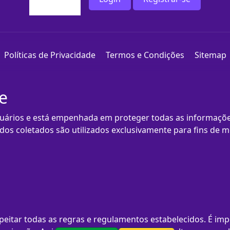
Políticas de Privacidade
Termos e Condições
Sitemap
de
usuários e está empenhada em proteger todas as informaçõe
os coletados são utilizados exclusivamente para fins de m
itar todas as regras e regulamentos estabelecidos. É imp