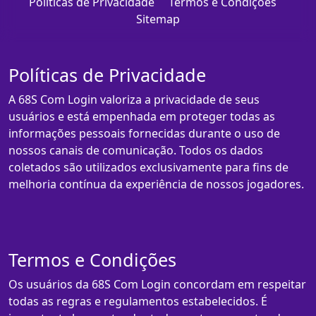
Políticas de Privacidade
Termos e Condições
Sitemap
Políticas de Privacidade
A 68S Com Login valoriza a privacidade de seus
usuários e está empenhada em proteger todas as
informações pessoais fornecidas durante o uso de
nossos canais de comunicação. Todos os dados
coletados são utilizados exclusivamente para fins de
melhoria contínua da experiência de nossos jogadores.
Termos e Condições
Os usuários da 68S Com Login concordam em respeitar
todas as regras e regulamentos estabelecidos. É