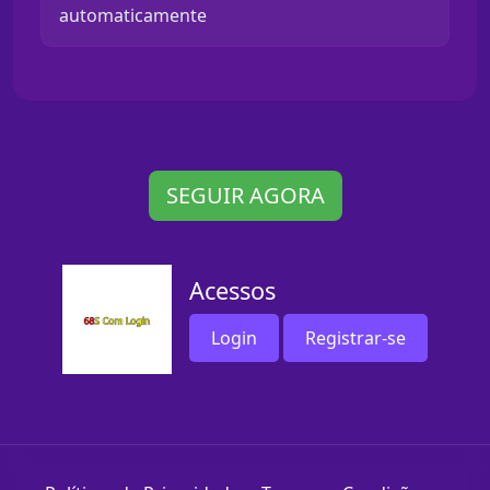
automaticamente
SEGUIR AGORA
Acessos
Login
Registrar-se