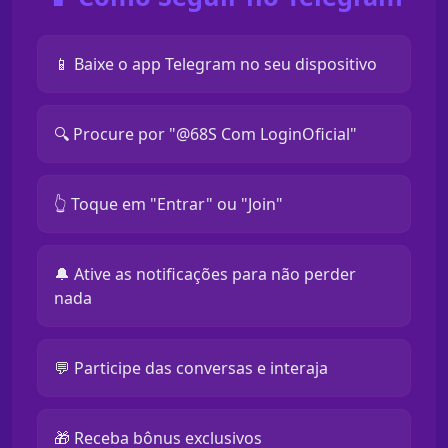
📱 Baixe o app Telegram no seu dispositivo
🔍 Procure por "@68S Com LoginOficial"
👆 Toque em "Entrar" ou "Join"
🔔 Ative as notificações para não perder
nada
💬 Participe das conversas e interaja
🎁 Receba bônus exclusivos