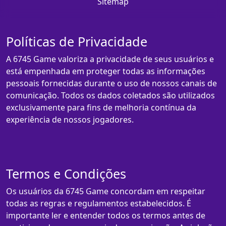
Sitemap
Políticas de Privacidade
A 6745 Game valoriza a privacidade de seus usuários e
está empenhada em proteger todas as informações
pessoais fornecidas durante o uso de nossos canais de
comunicação. Todos os dados coletados são utilizados
exclusivamente para fins de melhoria contínua da
experiência de nossos jogadores.
Termos e Condições
Os usuários da 6745 Game concordam em respeitar
todas as regras e regulamentos estabelecidos. É
importante ler e entender todos os termos antes de