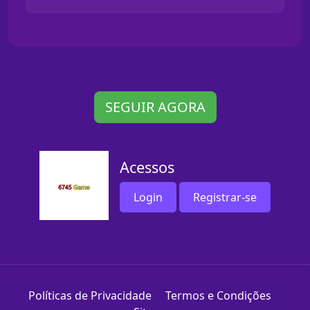
SEGUIR AGORA
Acessos
Login
Registrar-se
Políticas de Privacidade
Termos e Condições