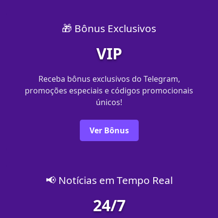
🎁 Bônus Exclusivos
VIP
Receba bônus exclusivos do Telegram,
promoções especiais e códigos promocionais
únicos!
Ver Bônus
📢 Notícias em Tempo Real
24/7