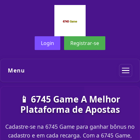
Login
Registrar-se
Menu
📱 6745 Game A Melhor
Plataforma de Apostas
Cadastre-se na 6745 Game para ganhar bônus no
cadastro e em cada recarga. Com a 6745 Game,