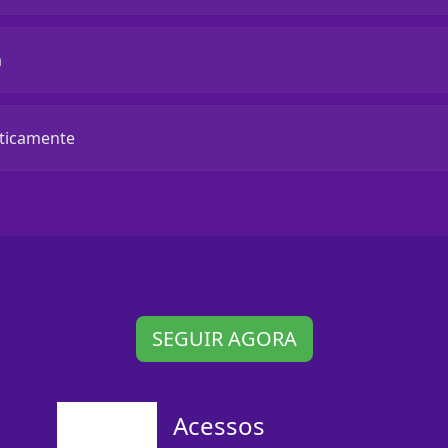
a
aticamente
SEGUIR AGORA
Acessos