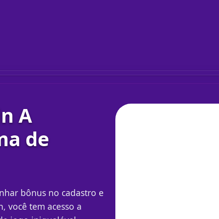
in A
ma de
nhar bônus no cadastro e
, você tem acesso a