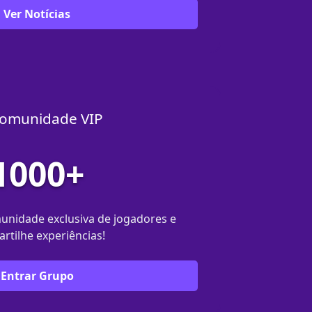
Ver Notícias
Comunidade VIP
1000+
unidade exclusiva de jogadores e
rtilhe experiências!
Entrar Grupo