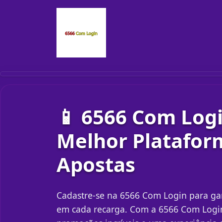
📱 6566 Com Log
Melhor Platafor
Apostas
Cadastre-se na 6566 Com Login para ga
em cada recarga. Com a 6566 Com Login