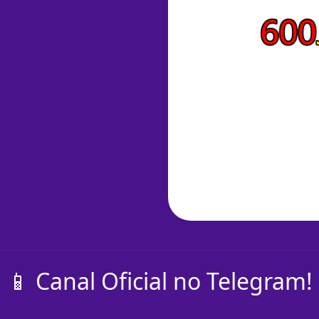
📱 Canal Oficial no Telegram!