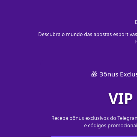
Descubra o mundo das apostas esportivas 
🎁 Bônus Exclu
VIP
Receba bônus exclusivos do Telegra
e códigos promocionai