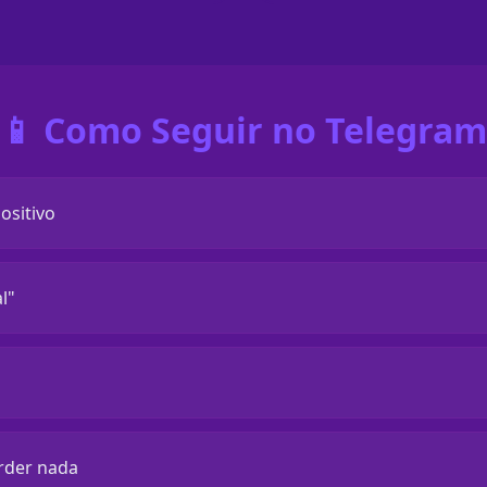
📱 Como Seguir no Telegram
ositivo
l"
erder nada