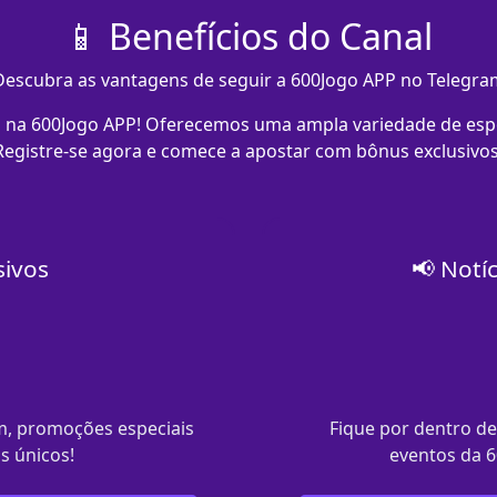
📱 Benefícios do Canal
Descubra as vantagens de seguir a 600Jogo APP no Telegra
na 600Jogo APP! Oferecemos uma ampla variedade de espor
Registre-se agora e comece a apostar com bônus exclusivos
sivos
📢 Notí
m, promoções especiais
Fique por dentro d
s únicos!
eventos da 