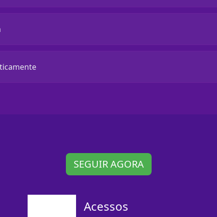
a
aticamente
SEGUIR AGORA
Acessos