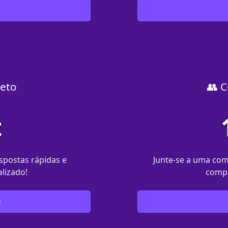
reto
👥 
t
espostas rápidas e
Junte-se a uma com
lizado!
compa
e