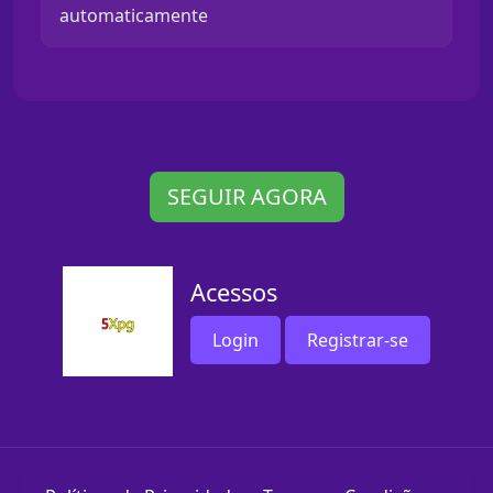
automaticamente
SEGUIR AGORA
Acessos
Login
Registrar-se