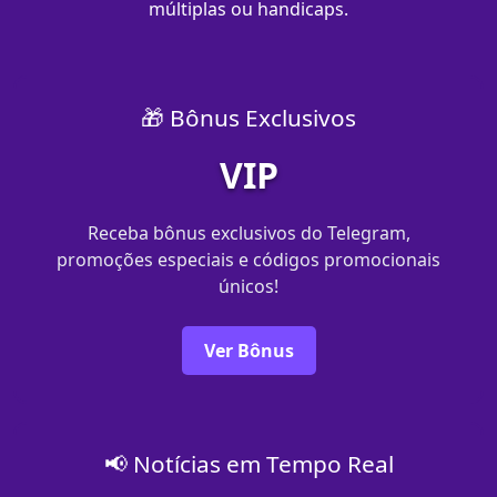
múltiplas ou handicaps.
🎁 Bônus Exclusivos
VIP
Receba bônus exclusivos do Telegram,
promoções especiais e códigos promocionais
únicos!
Ver Bônus
📢 Notícias em Tempo Real