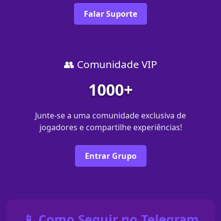
Falar Suporte
👥 Comunidade VIP
1000+
Junte-se a uma comunidade exclusiva de
jogadores e compartilhe experiências!
Entrar Grupo
📱 Como Seguir no Telegram