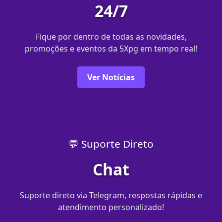
24/7
Fique por dentro de todas as novidades,
promoções e eventos da 5Xpg em tempo real!
Ver Notícias
💬 Suporte Direto
Chat
Suporte direto via Telegram, respostas rápidas e
atendimento personalizado!