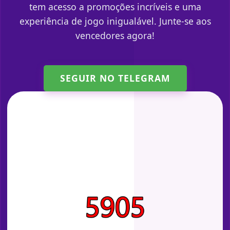
tem acesso a promoções incríveis e uma
experiência de jogo inigualável. Junte-se aos
vencedores agora!
SEGUIR NO TELEGRAM