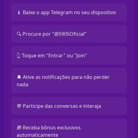
📱 Baixe o app Telegram no seu dispositivo
🔍 Procure por "@5905Oficial"
👆 Toque em "Entrar" ou "Join"
🔔 Ative as notificações para não perder
nada
💬 Participe das conversas e interaja
🎁 Receba bônus exclusivos
automaticamente