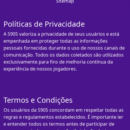
Sitemap
Políticas de Privacidade
A 5905 valoriza a privacidade de seus usuários e está
empenhada em proteger todas as informações
pessoais fornecidas durante o uso de nossos canais de
comunicação. Todos os dados coletados são utilizados
exclusivamente para fins de melhoria contínua da
experiência de nossos jogadores.
Termos e Condições
Os usuários da 5905 concordam em respeitar todas as
regras e regulamentos estabelecidos. É importante ler
e entender todos os termos antes de participar de