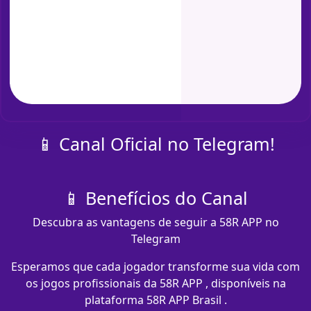
📱 Canal Oficial no Telegram!
📱 Benefícios do Canal
Descubra as vantagens de seguir a 58R APP no
Telegram
Esperamos que cada jogador transforme sua vida com
os jogos profissionais da 58R APP , disponíveis na
plataforma 58R APP Brasil .