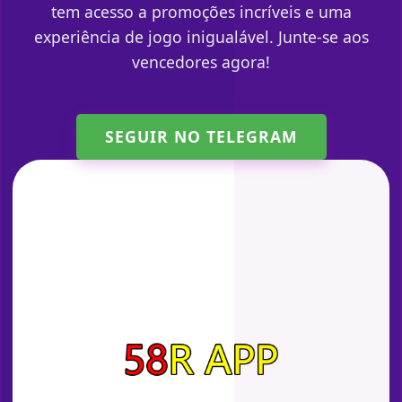
tem acesso a promoções incríveis e uma
experiência de jogo inigualável. Junte-se aos
vencedores agora!
SEGUIR NO TELEGRAM