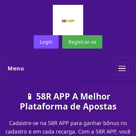
Login
Registrar-se
Menu
📱 58R APP A Melhor
Plataforma de Apostas
Cadastre-se na 58R APP para ganhar bônus no
cadastro e em cada recarga. Com a 58R APP, você