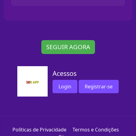
SEGUIR AGORA
Acessos
Login
Registrar-se
Políticas de Privacidade
Termos e Condições