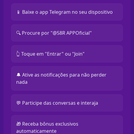
📱 Baixe o app Telegram no seu dispositivo
🔍 Procure por "@58R APPOficial"
👆 Toque em "Entrar" ou "Join"
🔔 Ative as notificações para não perder
nada
💬 Participe das conversas e interaja
🎁 Receba bônus exclusivos
automaticamente