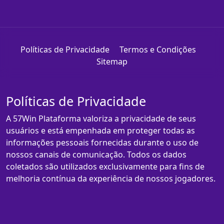
Políticas de Privacidade
Termos e Condições
Sitemap
Políticas de Privacidade
A 57Win Plataforma valoriza a privacidade de seus
usuários e está empenhada em proteger todas as
informações pessoais fornecidas durante o uso de
nossos canais de comunicação. Todos os dados
coletados são utilizados exclusivamente para fins de
melhoria contínua da experiência de nossos jogadores.