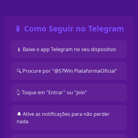
📱 Como Seguir no Telegram
📱 Baixe o app Telegram no seu dispositivo
🔍 Procure por "@57Win PlataformaOficial"
👆 Toque em "Entrar" ou "Join"
🔔 Ative as notificações para não perder
nada