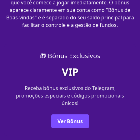
que você comece a jogar imediatamente. O bônus
aparece claramente em sua conta como "Bônus de
Boas-vindas" e é separado do seu saldo principal para
facilitar o controle e a gestão de fundos.
🎁 Bônus Exclusivos
VIP
Receba bônus exclusivos do Telegram,
promoções especiais e códigos promocionais
únicos!
Ver Bônus