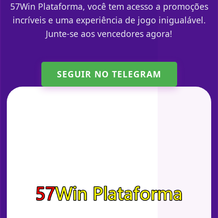
57Win Plataforma, você tem acesso a promoções
incríveis e uma experiência de jogo inigualável.
Junte-se aos vencedores agora!
SEGUIR NO TELEGRAM