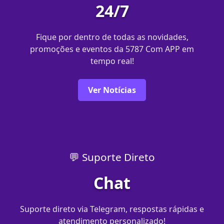
24/7
Fique por dentro de todas as novidades,
promoções e eventos da 5787 Com APP em
tempo real!
Ver Notícias
💬 Suporte Direto
Chat
Suporte direto via Telegram, respostas rápidas e
atendimento personalizado!