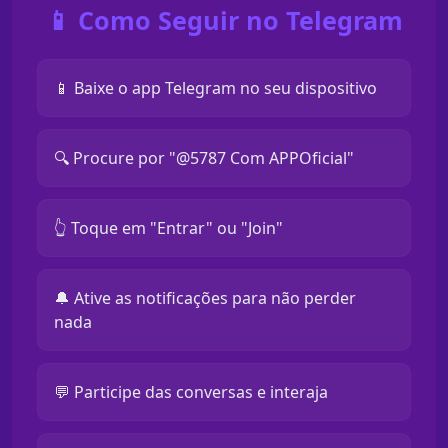
📱 Como Seguir no Telegram
📱 Baixe o app Telegram no seu dispositivo
🔍 Procure por "@5787 Com APPOficial"
👆 Toque em "Entrar" ou "Join"
🔔 Ative as notificações para não perder
nada
💬 Participe das conversas e interaja