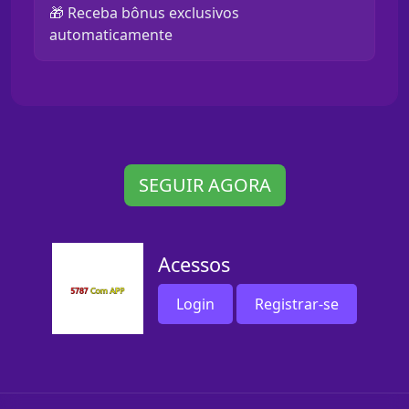
🎁 Receba bônus exclusivos
automaticamente
SEGUIR AGORA
Acessos
Login
Registrar-se