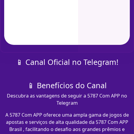
📱 Canal Oficial no Telegram!
📱 Benefícios do Canal
Descubra as vantagens de seguir a 5787 Com APP no
Telegram
A 5787 Com APP oferece uma ampla gama de jogos de
apostas e serviços de alta qualidade da 5787 Com APP
Brasil , facilitando o desafio aos grandes prêmios e