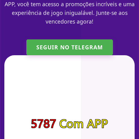
APP, você tem acesso a promoções incríveis e uma
experiência de jogo inigualável. Junte-se aos
vencedores agora!
SEGUIR NO TELEGRAM