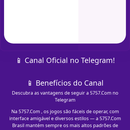
📱 Canal Oficial no Telegram!
📱 Benefícios do Canal
Descubra as vantagens de seguir a 5757.Com no
Telegram
Na 5757.Com , os jogos são fáceis de operar, com
interface amigável e diversos estilos — a 5757.Com
Brasil mantém sempre os mais altos padrões de