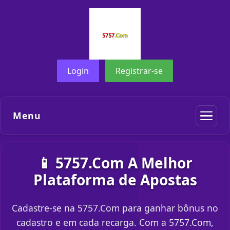
Login
Registrar-se
Menu
📱 5757.Com A Melhor
Plataforma de Apostas
Cadastre-se na 5757.Com para ganhar bônus no
cadastro e em cada recarga. Com a 5757.Com,