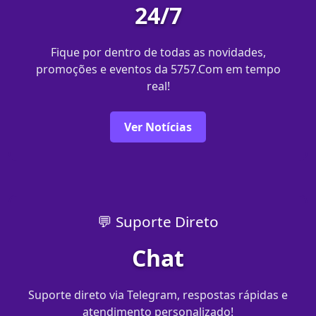
24/7
Fique por dentro de todas as novidades,
promoções e eventos da 5757.Com em tempo
real!
Ver Notícias
💬 Suporte Direto
Chat
Suporte direto via Telegram, respostas rápidas e
atendimento personalizado!