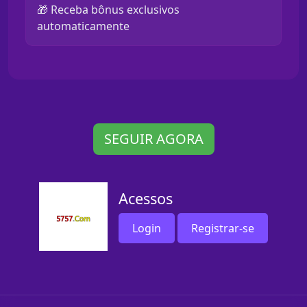
🎁 Receba bônus exclusivos
automaticamente
SEGUIR AGORA
Acessos
Login
Registrar-se