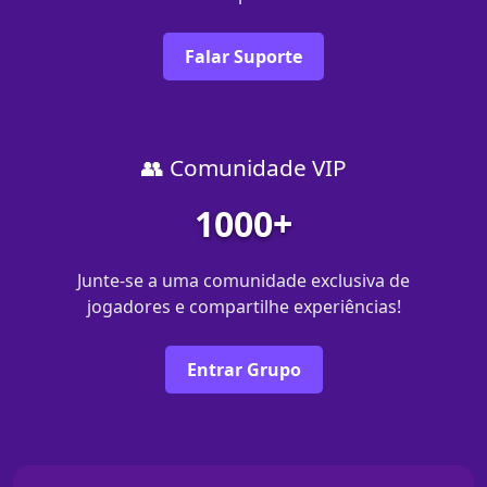
Falar Suporte
👥 Comunidade VIP
1000+
Junte-se a uma comunidade exclusiva de
jogadores e compartilhe experiências!
Entrar Grupo