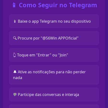
📱 Como Seguir no Telegram
📱 Baixe o app Telegram no seu dispositivo
🔍 Procure por "@56Win APPOficial"
👆 Toque em "Entrar" ou "Join"
🔔 Ative as notificações para não perder
nada
💬 Participe das conversas e interaja