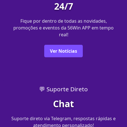
24/7
Fique por dentro de todas as novidades,
promoções e eventos da 56Win APP em tempo
real!
Ver Notícias
💬 Suporte Direto
Chat
Suporte direto via Telegram, respostas rápidas e
atendimento personalizado!