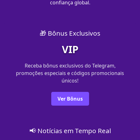
confiança global.
🎁 Bônus Exclusivos
VIP
Receba bônus exclusivos do Telegram,
promoções especiais e códigos promocionais
únicos!
Ver Bônus
📢 Notícias em Tempo Real