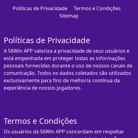
Políticas de Privacidade
Termos e Condições
Sitemap
Políticas de Privacidade
A 56Win APP valoriza a privacidade de seus usuários e
está empenhada em proteger todas as informações
pessoais fornecidas durante o uso de nossos canais de
comunicação. Todos os dados coletados são utilizados
exclusivamente para fins de melhoria contínua da
experiência de nossos jogadores.
Termos e Condições
Os usuários da 56Win APP concordam em respeitar