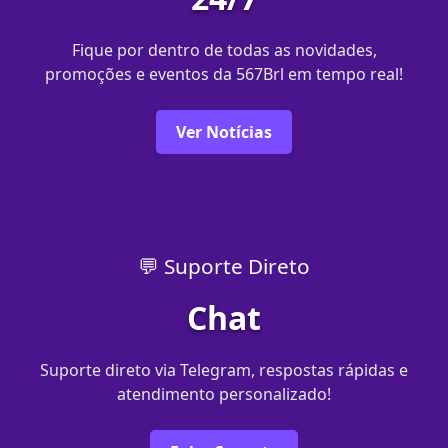
Fique por dentro de todas as novidades,
promoções e eventos da 567Brl em tempo real!
Ver Notícias
💬 Suporte Direto
Chat
Suporte direto via Telegram, respostas rápidas e
atendimento personalizado!