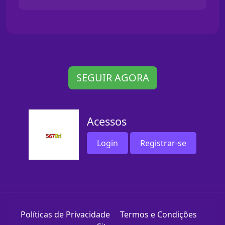
SEGUIR AGORA
Acessos
Login
Registrar-se
Políticas de Privacidade
Termos e Condições