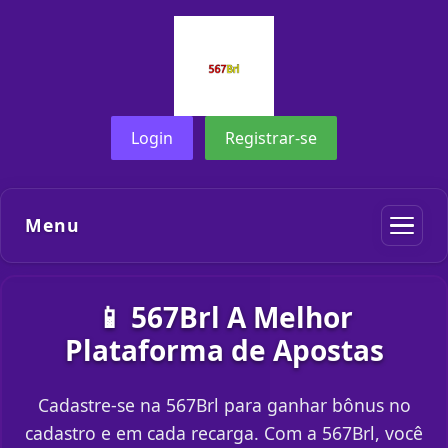
Login
Registrar-se
Menu
📱 567Brl A Melhor
Plataforma de Apostas
Cadastre-se na 567Brl para ganhar bônus no
cadastro e em cada recarga. Com a 567Brl, você