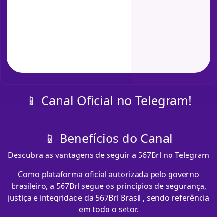
📱 Canal Oficial no Telegram!
📱 Benefícios do Canal
Descubra as vantagens de seguir a 567Brl no Telegram
Como plataforma oficial autorizada pelo governo
brasileiro, a 567Brl segue os princípios de segurança,
justiça e integridade da 567Brl Brasil , sendo referência
em todo o setor.