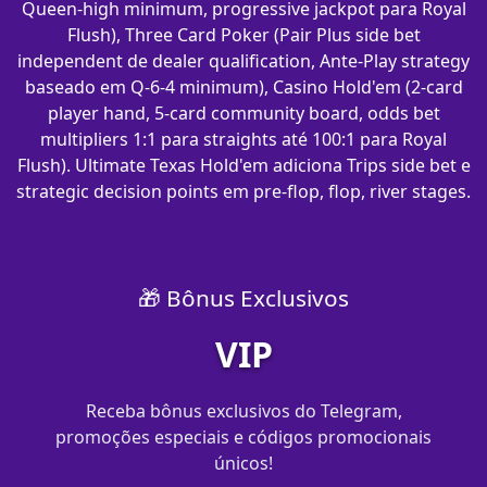
Queen-high minimum, progressive jackpot para Royal
Flush), Three Card Poker (Pair Plus side bet
independent de dealer qualification, Ante-Play strategy
baseado em Q-6-4 minimum), Casino Hold'em (2-card
player hand, 5-card community board, odds bet
multipliers 1:1 para straights até 100:1 para Royal
Flush). Ultimate Texas Hold'em adiciona Trips side bet e
strategic decision points em pre-flop, flop, river stages.
🎁 Bônus Exclusivos
VIP
Receba bônus exclusivos do Telegram,
promoções especiais e códigos promocionais
únicos!