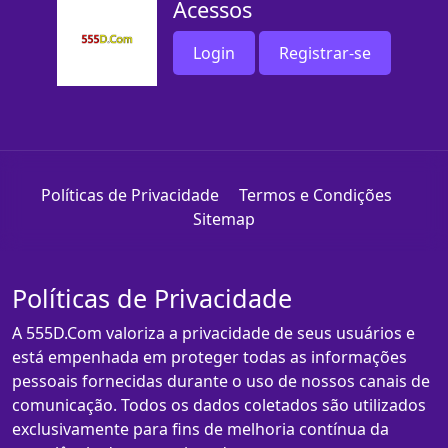
Acessos
Login
Registrar-se
Políticas de Privacidade
Termos e Condições
Sitemap
Políticas de Privacidade
A 555D.Com valoriza a privacidade de seus usuários e
está empenhada em proteger todas as informações
pessoais fornecidas durante o uso de nossos canais de
comunicação. Todos os dados coletados são utilizados
exclusivamente para fins de melhoria contínua da