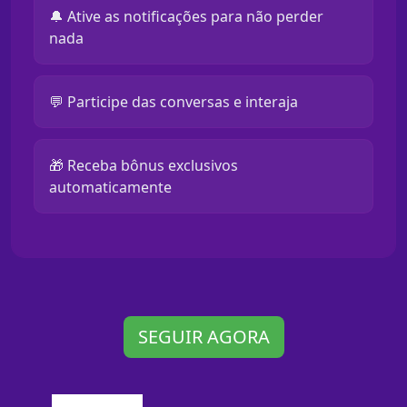
🔔 Ative as notificações para não perder
nada
💬 Participe das conversas e interaja
🎁 Receba bônus exclusivos
automaticamente
SEGUIR AGORA