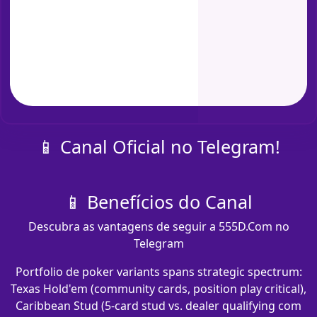
📱 Canal Oficial no Telegram!
📱 Benefícios do Canal
Descubra as vantagens de seguir a 555D.Com no
Telegram
Portfolio de poker variants spans strategic spectrum:
Texas Hold'em (community cards, position play critical),
Caribbean Stud (5-card stud vs. dealer qualifying com