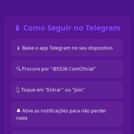
📱 Como Seguir no Telegram
📱 Baixe o app Telegram no seu dispositivo
🔍 Procure por "@5536 ComOficial"
👆 Toque em "Entrar" ou "Join"
🔔 Ative as notificações para não perder
nada