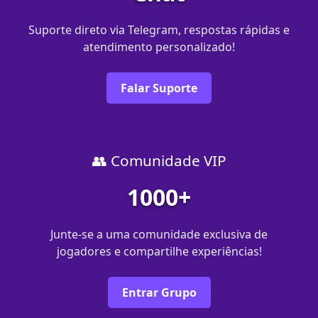
Suporte direto via Telegram, respostas rápidas e
atendimento personalizado!
Falar Suporte
👥 Comunidade VIP
1000+
Junte-se a uma comunidade exclusiva de
jogadores e compartilhe experiências!
Entrar Grupo