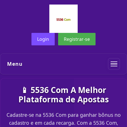
Login
Registrar-se
Menu
📱 5536 Com A Melhor
Plataforma de Apostas
Cadastre-se na 5536 Com para ganhar bônus no
cadastro e em cada recarga. Com a 5536 Com,