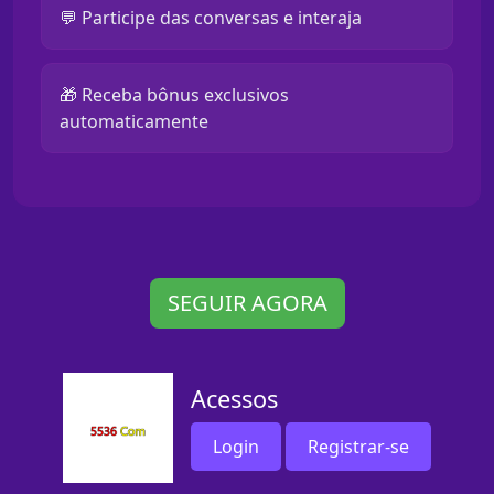
💬 Participe das conversas e interaja
🎁 Receba bônus exclusivos
automaticamente
SEGUIR AGORA
Acessos
Login
Registrar-se