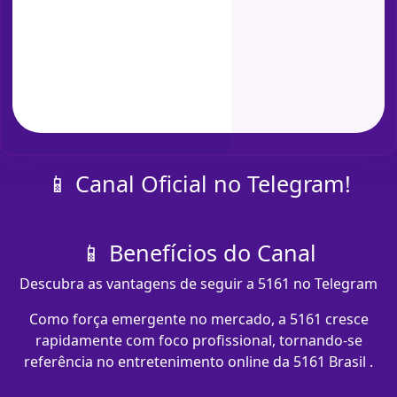
📱 Canal Oficial no Telegram!
📱 Benefícios do Canal
Descubra as vantagens de seguir a 5161 no Telegram
Como força emergente no mercado, a 5161 cresce
rapidamente com foco profissional, tornando-se
referência no entretenimento online da 5161 Brasil .