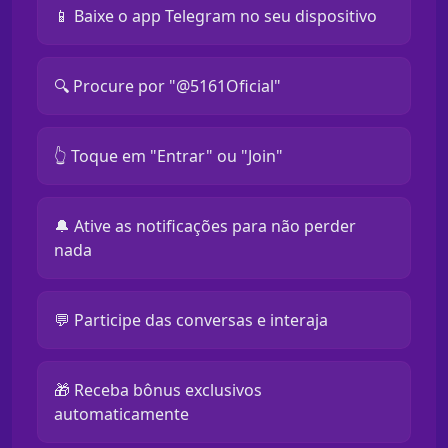
📱 Baixe o app Telegram no seu dispositivo
🔍 Procure por "@5161Oficial"
👆 Toque em "Entrar" ou "Join"
🔔 Ative as notificações para não perder
nada
💬 Participe das conversas e interaja
🎁 Receba bônus exclusivos
automaticamente