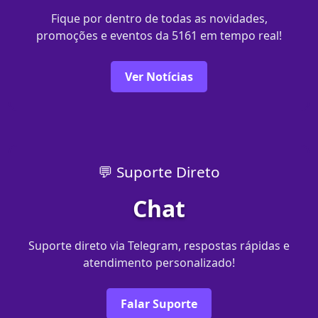
Fique por dentro de todas as novidades,
promoções e eventos da 5161 em tempo real!
Ver Notícias
💬 Suporte Direto
Chat
Suporte direto via Telegram, respostas rápidas e
atendimento personalizado!
Falar Suporte