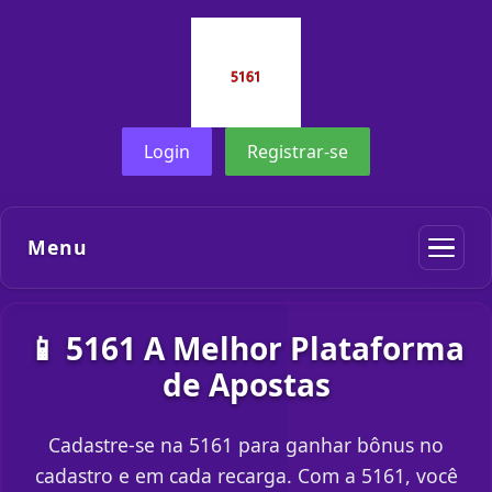
Login
Registrar-se
Menu
📱 5161 A Melhor Plataforma
de Apostas
Cadastre-se na 5161 para ganhar bônus no
cadastro e em cada recarga. Com a 5161, você