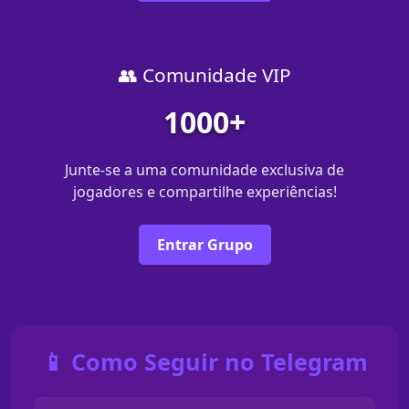
👥 Comunidade VIP
1000+
Junte-se a uma comunidade exclusiva de
jogadores e compartilhe experiências!
Entrar Grupo
📱 Como Seguir no Telegram