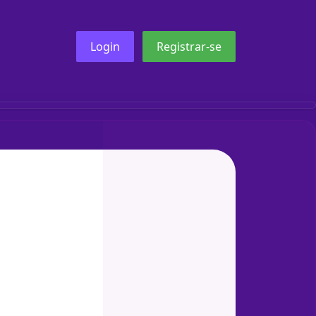
Login
Registrar-se