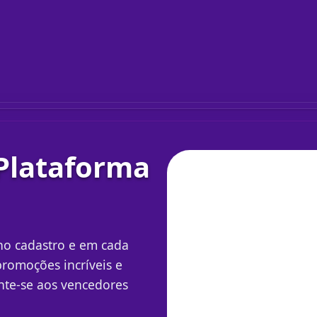
 Plataforma
no cadastro e em cada
promoções incríveis e
unte-se aos vencedores