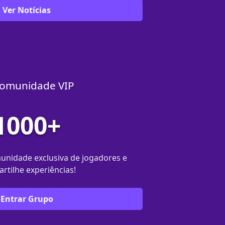
Ver Notícias
Comunidade VIP
1000+
unidade exclusiva de jogadores e
rtilhe experiências!
Entrar Grupo