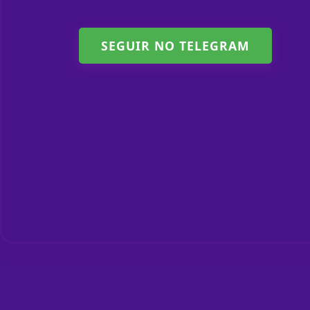
SEGUIR NO TELEGRAM