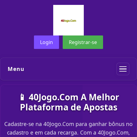
Login
Registrar-se
Menu
📱 40Jogo.Com A Melhor
Plataforma de Apostas
Cadastre-se na 40Jogo.Com para ganhar bônus no
cadastro e em cada recarga. Com a 40Jogo.Com,