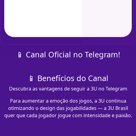
📱 Canal Oficial no Telegram!
📱 Benefícios do Canal
Descubra as vantagens de seguir a 3U no Telegram
Para aumentar a emoção dos jogos, a 3U continua
otimizando o design das jogabilidades — a 3U Brasil
quer que cada jogador jogue com intensidade e paixão.