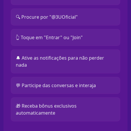
🔍 Procure por "@3UOficial"
👆 Toque em "Entrar" ou "Join"
🔔 Ative as notificações para não perder
nada
💬 Participe das conversas e interaja
🎁 Receba bônus exclusivos
automaticamente