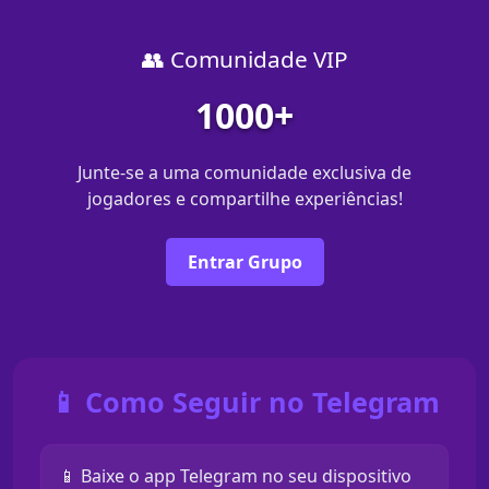
👥 Comunidade VIP
1000+
Junte-se a uma comunidade exclusiva de
jogadores e compartilhe experiências!
Entrar Grupo
📱 Como Seguir no Telegram
📱 Baixe o app Telegram no seu dispositivo