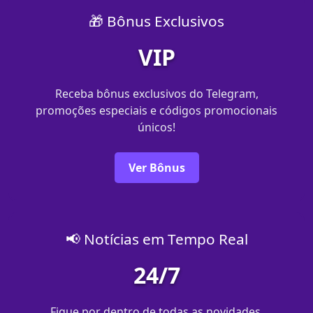
🎁 Bônus Exclusivos
VIP
Receba bônus exclusivos do Telegram,
promoções especiais e códigos promocionais
únicos!
Ver Bônus
📢 Notícias em Tempo Real
24/7
Fique por dentro de todas as novidades,