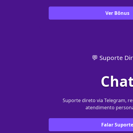
Ver Bônus
💬 Suporte Di
Cha
Suporte direto via Telegram, r
atendimento persona
Falar Suport