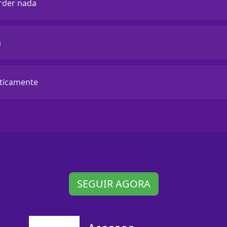
erder nada
a
aticamente
SEGUIR AGORA