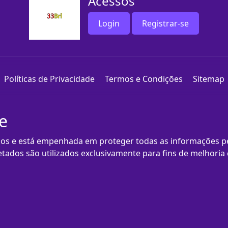
Acessos
Login
Registrar-se
Políticas de Privacidade
Termos e Condições
Sitemap
de
ários e está empenhada em proteger todas as informações p
tados são utilizados exclusivamente para fins de melhoria