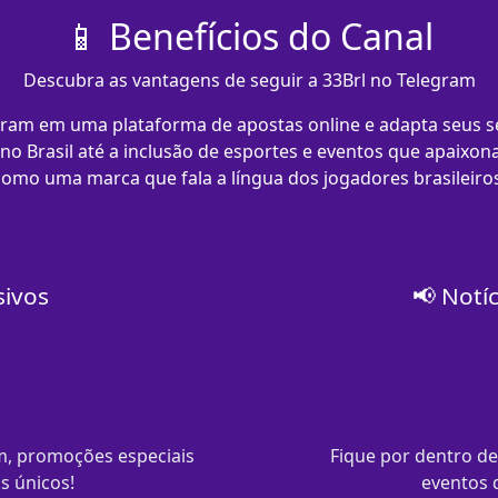
📱 Benefícios do Canal
Descubra as vantagens de seguir a 33Brl no Telegram
ram em uma plataforma de apostas online e adapta seus ser
Brasil até a inclusão de esportes e eventos que apaixona
como uma marca que fala a língua dos jogadores brasileiros
sivos
📢 Notí
m, promoções especiais
Fique por dentro d
s únicos!
eventos 