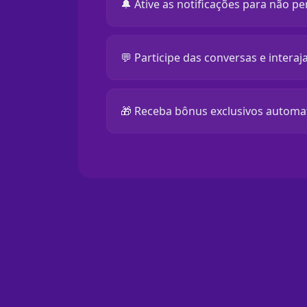
🔔 Ative as notificações para não p
💬 Participe das conversas e interaj
🎁 Receba bônus exclusivos autom