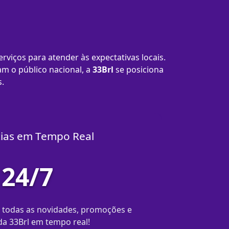
viços para atender às expectativas locais.
m o público nacional, a
33Brl
se posiciona
.
cias em Tempo Real
24/7
e todas as novidades, promoções e
da 33Brl em tempo real!