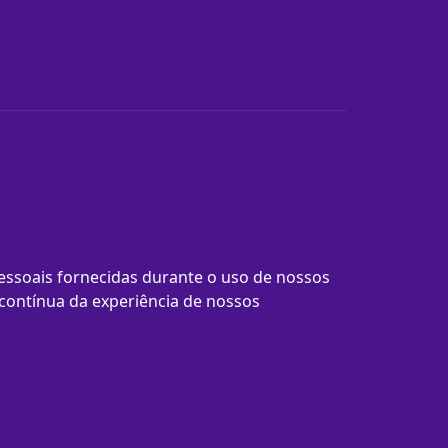
essoais fornecidas durante o uso de nossos
 contínua da experiência de nossos