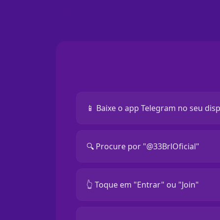
📱 Baixe o app Telegram no seu disp
🔍 Procure por "@33BrlOficial"
👆 Toque em "Entrar" ou "Join"