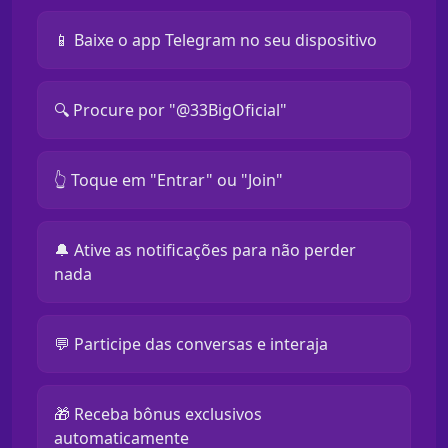
📱 Baixe o app Telegram no seu dispositivo
🔍 Procure por "@33BigOficial"
👆 Toque em "Entrar" ou "Join"
🔔 Ative as notificações para não perder
nada
💬 Participe das conversas e interaja
🎁 Receba bônus exclusivos
automaticamente