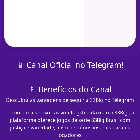
📱 Canal Oficial no Telegram!
📱 Benefícios do Canal
Descubra as vantagens de seguir a 33Big no Telegram
Como o mais novo cassino flagship da marca 33Big , a
plataforma oferece jogos da série 33Big Brasil com
justiça e variedade, além de bônus insanos para os
jogadores.