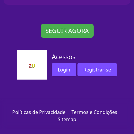
SEGUIR AGORA
Acessos
Login
Registrar-se
Políticas de Privacidade
Termos e Condições
Sitemap