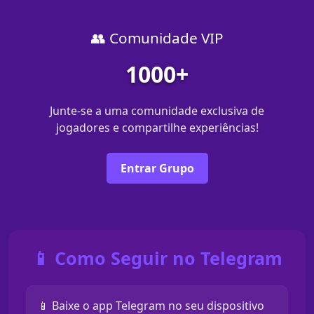
👥 Comunidade VIP
1000+
Junte-se a uma comunidade exclusiva de
jogadores e compartilhe experiências!
Entrar Grupo
📱 Como Seguir no Telegram
📱 Baixe o app Telegram no seu dispositivo