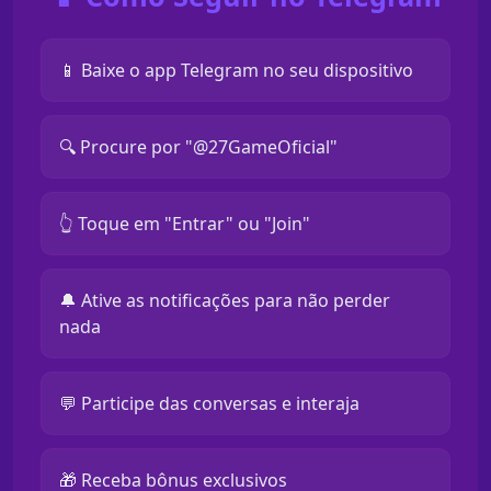
📱 Baixe o app Telegram no seu dispositivo
🔍 Procure por "@27GameOficial"
👆 Toque em "Entrar" ou "Join"
🔔 Ative as notificações para não perder
nada
💬 Participe das conversas e interaja
🎁 Receba bônus exclusivos