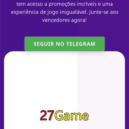
tem acesso a promoções incríveis e uma
experiência de jogo inigualável. Junte-se aos
vencedores agora!
SEGUIR NO TELEGRAM