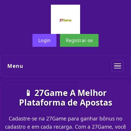
Login
Registrar-se
Menu
📱 27Game A Melhor
Plataforma de Apostas
Cadastre-se na 27Game para ganhar bônus no
cadastro e em cada recarga. Com a 27Game, você