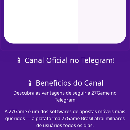
📱 Canal Oficial no Telegram!
📱 Benefícios do Canal
Descubra as vantagens de seguir a 27Game no
Telegram
A 27Game é um dos softwares de apostas móveis mais
queridos — a plataforma 27Game Brasil atrai milhares
de usuários todos os dias.