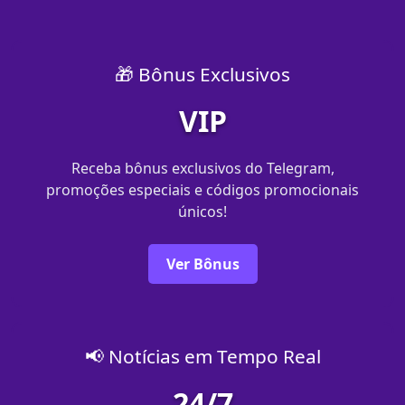
🎁 Bônus Exclusivos
VIP
Receba bônus exclusivos do Telegram,
promoções especiais e códigos promocionais
únicos!
Ver Bônus
📢 Notícias em Tempo Real
24/7