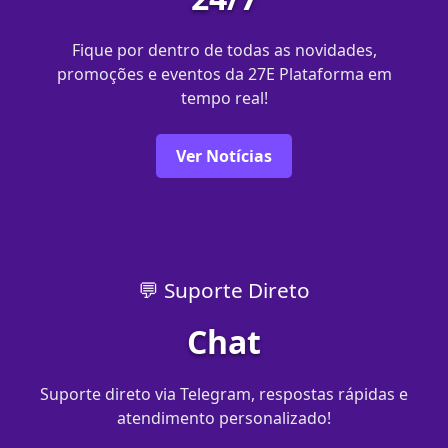
Fique por dentro de todas as novidades,
promoções e eventos da 27E Plataforma em
tempo real!
Ver Notícias
💬 Suporte Direto
Chat
Suporte direto via Telegram, respostas rápidas e
atendimento personalizado!