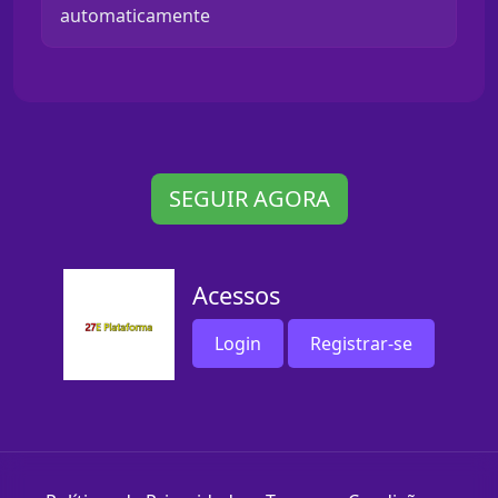
automaticamente
SEGUIR AGORA
Acessos
Login
Registrar-se