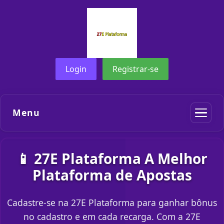
Login
Registrar-se
Menu
📱 27E Plataforma A Melhor
Plataforma de Apostas
Cadastre-se na 27E Plataforma para ganhar bônus
no cadastro e em cada recarga. Com a 27E