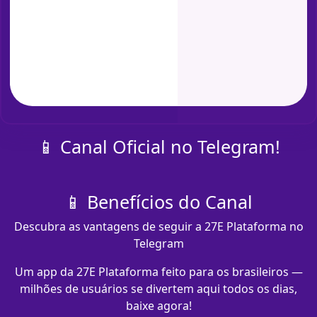
📱 Canal Oficial no Telegram!
📱 Benefícios do Canal
Descubra as vantagens de seguir a 27E Plataforma no
Telegram
Um app da 27E Plataforma feito para os brasileiros —
milhões de usuários se divertem aqui todos os dias,
baixe agora!