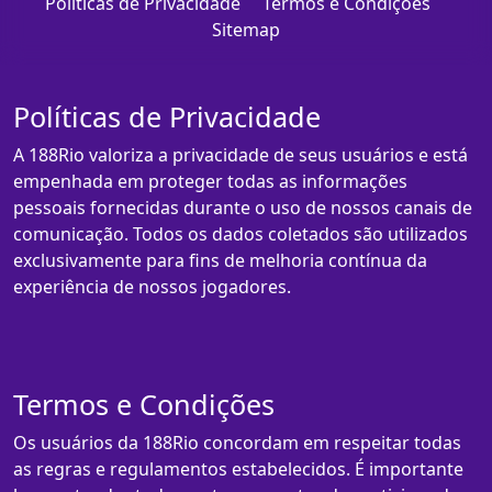
Políticas de Privacidade
Termos e Condições
Sitemap
Políticas de Privacidade
A 188Rio valoriza a privacidade de seus usuários e está
empenhada em proteger todas as informações
pessoais fornecidas durante o uso de nossos canais de
comunicação. Todos os dados coletados são utilizados
exclusivamente para fins de melhoria contínua da
experiência de nossos jogadores.
Termos e Condições
Os usuários da 188Rio concordam em respeitar todas
as regras e regulamentos estabelecidos. É importante