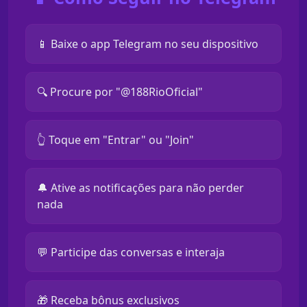
📱 Baixe o app Telegram no seu dispositivo
🔍 Procure por "@188RioOficial"
👆 Toque em "Entrar" ou "Join"
🔔 Ative as notificações para não perder
nada
💬 Participe das conversas e interaja
🎁 Receba bônus exclusivos