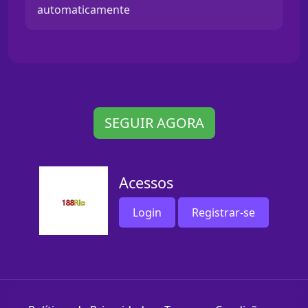
automaticamente
SEGUIR AGORA
Acessos
Login
Registrar-se