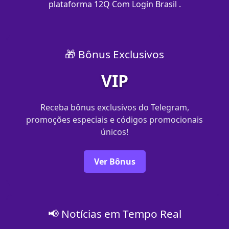
plataforma 12Q Com Login Brasil .
🎁 Bônus Exclusivos
VIP
Receba bônus exclusivos do Telegram,
promoções especiais e códigos promocionais
únicos!
Ver Bônus
📢 Notícias em Tempo Real