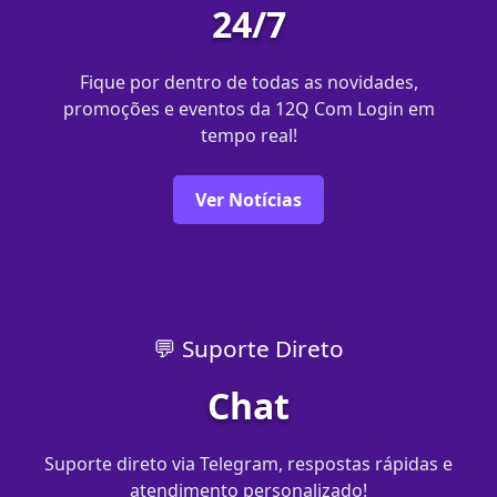
24/7
Fique por dentro de todas as novidades,
promoções e eventos da 12Q Com Login em
tempo real!
Ver Notícias
💬 Suporte Direto
Chat
Suporte direto via Telegram, respostas rápidas e
atendimento personalizado!