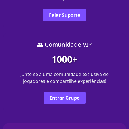
Falar Suporte
👥 Comunidade VIP
1000+
Junte-se a uma comunidade exclusiva de
jogadores e compartilhe experiências!
Entrar Grupo